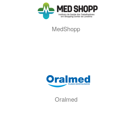
MedShopp
Oralmed